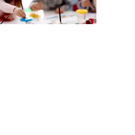
Contact:
Direct inschrijven
Vriendjeskring Bredestraat
Rondleiding aanvraag
Bredestraat 31
Ouderportaal
3011 RC Rotterdam
Privacy Statement
Klachtenprocedure
Vriendjeskring Taandersplein
Algemene voorwaarden
Taandersplein 1
3027 CN Rotterdam