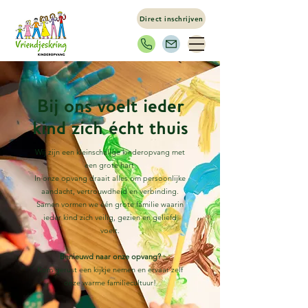
Direct inschrijven
Bij ons voelt ieder
kind zich écht thuis
Wij zijn een kleinschalige kinderopvang met
een grote hart.
In onze opvang draait alles om persoonlijke
aandacht, vertrouwdheid en verbinding.
Samen vormen we één grote familie waarin
ieder kind zich veilig, gezien en geliefd
voelt.
Benieuwd naar onze opvang?
Kom gerust een kijkje nemen en ervaar zelf
onze warme familiecultuur!