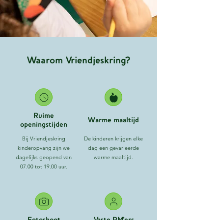
Waarom Vriendjeskring?
Ruime
Warme maaltijd
openingstijden
Bij Vriendjeskring
De kinderen krijgen elke
kinderopvang zijn we
dag een
gevarieerde
dagelijks geopend van
warme maaltijd.
07.00 tot 19.00 uur.
Fotoshoot
Vaste PM'ers